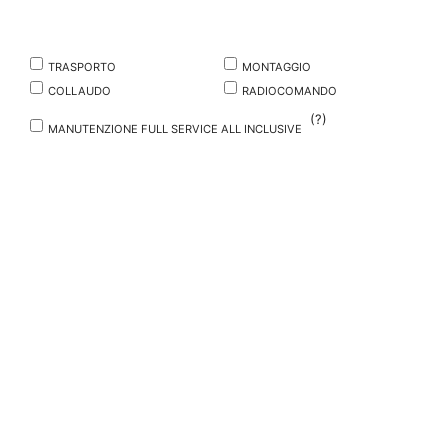
gli eventuali Servizi Aggiuntivi e OPZIONA LA TUA GRU!
Servizi Aggiuntivi
TRASPORTO
MONTAGGIO
COLLAUDO
RADIOCOMANDO
(?)
MANUTENZIONE FULL SERVICE ALL INCLUSIVE
RICHIEDI UN PREVENTIVO
DESCRIZIONE
SINTESI DEI SERVIZI
CONDIZIONI DI NOLEGGIO
NOME RICHIEDENTE