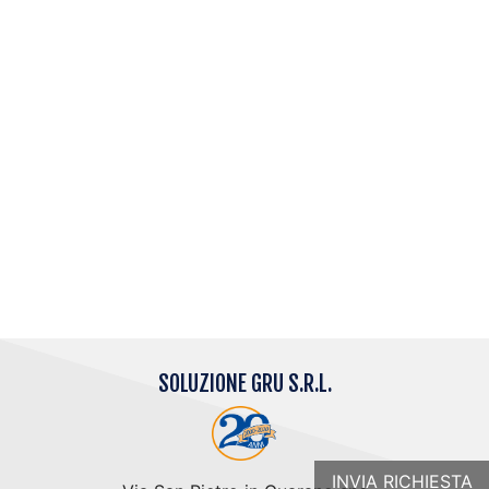
persone e/o mezzi di sollevamento;
I pesi utili alle prove di carico per ogni eventuale
ispezione a cura degli enti preposti.
Per la documentazione da presentare a nostro carico
Vi preghiamo farci conttatare per tempo
dal Vostro
Responsabile della Sicurezza.
SOLUZIONE GRU S.R.L.
INVIA RICHIESTA