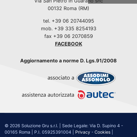
Via San Pietro in Guarano snc
00132 Roma (RM)
tel. +39 06 20744095
mob. +39 335 8254193
fax +39 06 2070859
FACEBOOK
Aggiornamento a norme D. Lgs.91/2008
© 2026 Soluzione Gru s.r.l. | Sede Legale: Via D. Supino 4 -
00165 Roma | P.I. 05925391004 |
Privacy
-
Cookies
|