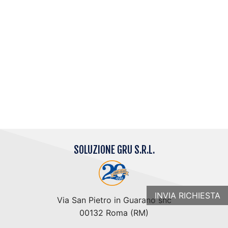
ispezione a cura degli enti preposti.
Per la documentazione da presentare a nostro carico
Vi preghiamo farci conttatare per tempo
dal Vostro
Responsabile della Sicurezza.
SOLUZIONE GRU S.R.L.
INVIA RICHIESTA
Via San Pietro in Guarano snc
00132 Roma (RM)