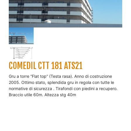
COMEDIL CTT 181 ATS21
Gru a torre “Flat top” (Testa rasa). Anno di costruzione
2005. Ottimo stato, splendida gru in regola con tutte le
normative di sicurezza . Tirafondi con piedini a recupero.
Braccio utile 60m. Altezza stg 40m
RICHIEDI UN PREVENTIVO
Vuoi garantirti per 10 giorni la disponibilità della Gru ed
ottenere un bonus commerciale sul Preventivo? Scegli
gli eventuali Servizi Aggiuntivi e OPZIONA LA TUA GRU!
Servizi Aggiuntivi