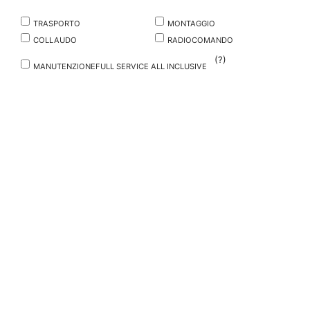
TRASPORTO
MONTAGGIO
COLLAUDO
RADIOCOMANDO
(?)
MANUTENZIONEFULL SERVICE ALL INCLUSIVE
RICHIEDI UN PREVENTIVO
DESCRIZIONE
SINTESI DEI SERVIZI
CONDIZIONI DI NOLEGGIO
NOME RICHIEDENTE
AZIENDA